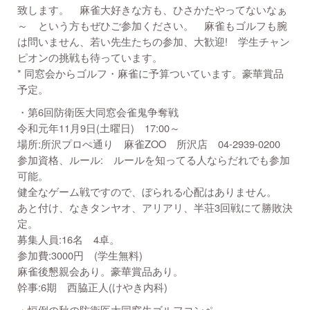
致します。 麻雀大好きな方も、ひさかたやってないなぁ
～ という方もぜひご参加ください。 麻雀もゴルフも腕
は問いません、若い先生たちの参加、大歓迎! 学生チャン
ピオンの挑戦も待っています。
* 同窓会からゴルフ・麻雀に予算ついています。豪華賞品
予定。
・第6回防衛医大同窓会雀鬼争奪戦
令和元年11月9日(土曜日) 17:00～
場所:所沢プロぺ通り 麻雀ZOO 所沢店 04-2939-0200
参加資格、ルール: ルールを知ってる人ならだれでも参加
可能。
健全なゲーム戦ですので、ぼられる心配はありません。
あと付け、なきタンヤオ、アリアリ、半荘3回戦にて勝敗決
定。
募集人員:16名 4卓。
参加費:3000円 (学生無料)
麻雀後懇親会あり。豪華賞品あり。
幹事:6期 西脇正人(けやき内科)
・恒例の秋の防衛医大同窓生ゴルフコンペ