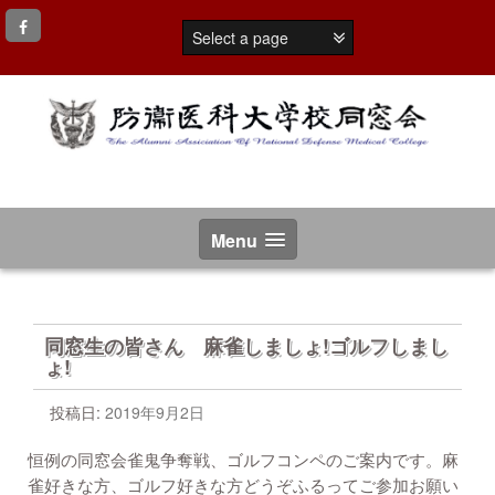
コ
ン
テ
ン
ツ
へ
ス
キ
ッ
プ
Menu
同窓生の皆さん 麻雀しましょ!ゴルフしまし
ょ!
投稿日:
2019年9月2日
恒例の同窓会雀鬼争奪戦、ゴルフコンペのご案内です。麻
雀好きな方、ゴルフ好きな方どうぞふるってご参加お願い