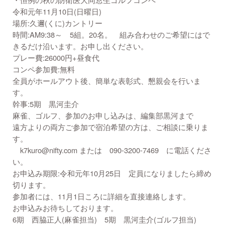
令和元年11月10日(日曜日)
場所:久邇(くに)カントリー
時間:AM9:38～ 5組。20名。 組み合わせのご希望にはで
きるだけ沿います。お申し出ください。
プレー費:26000円+昼食代
コンペ参加費:無料
全員がホールアウト後、簡単な表彰式、懇親会を行いま
す。
幹事:5期 黒河圭介
麻雀、ゴルフ、参加のお申し込みは、編集部黒河まで
遠方よりの両方ご参加で宿泊希望の方は、ご相談に乗りま
す。
k7kuro@nifty.com または 090-3200-7469 に電話くださ
い。
お申込み期限:令和元年10月25日 定員になりましたら締め
切ります。
参加者には、11月1日ころに詳細を直接連絡します。
お申込みお待ちしております。
6期 西脇正人(麻雀担当) 5期 黒河圭介(ゴルフ担当)