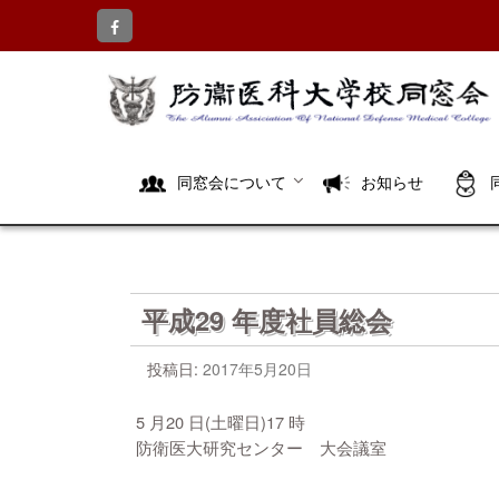
コ
ン
テ
ン
ツ
へ
ス
キ
同窓会について
お知らせ
ッ
プ
平成29 年度社員総会
投稿日:
2017年5月20日
5 月20 日(土曜日)17 時
防衛医大研究センター 大会議室