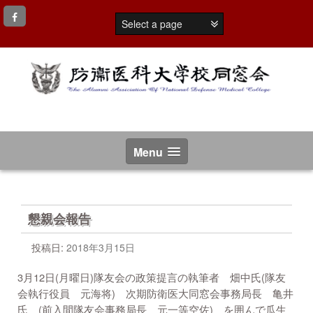
コ
ン
テ
ン
ツ
へ
ス
キ
ッ
プ
Menu
懇親会報告
投稿日:
2018年3月15日
3月12日(月曜日)隊友会の政策提言の執筆者 畑中氏(隊友
会執行役員 元海将) 次期防衛医大同窓会事務局長 亀井
氏 (前入間隊友会事務局長 元一等空佐) を囲んで瓜生