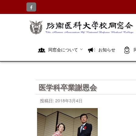
コ
ン
テ
ン
ツ
へ
ス
キ
同窓会について
お知らせ
ッ
プ
医学科卒業謝恩会
投稿日:
2018年3月4日