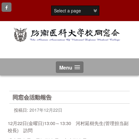
コ
ン
テ
ン
ツ
へ
ス
キ
ッ
プ
Menu
同窓会活動報告
投稿日:
2017年12月22日
12月22日(金曜日)13:00～13:30 河村延樹先生(管理担当副
校長) 訪問