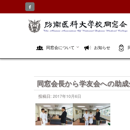
コ
ン
テ
ン
ツ
へ
ス
キ
同窓会について
お知らせ
ッ
プ
同窓会長から学友会への助成
投稿日:
2017年10月6日