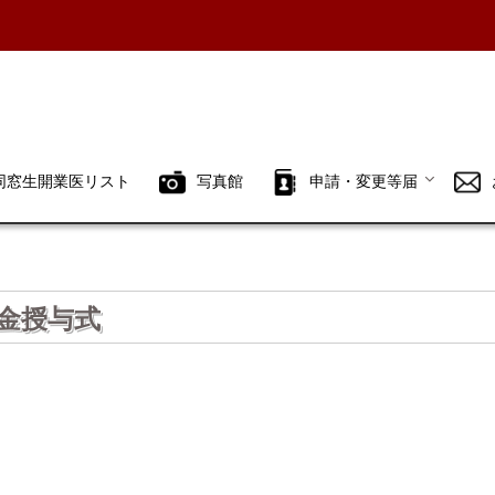
同窓生開業医リスト
写真館
申請・変更等届
金授与式